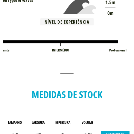
All Types of Waves
1.5m
0m
NÍVEL DE EXPERIÊNCIA
iciante
INTERMÉDIO
Professional
MEDIDAS DE STOCK
TAMANHO
LARGURA
ESPESSURA
VOLUME