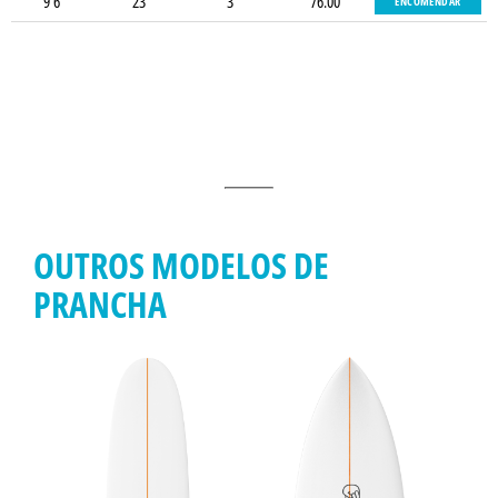
9'6"
23"
3"
76.00
ENCOMENDAR
OUTROS MODELOS DE
PRANCHA