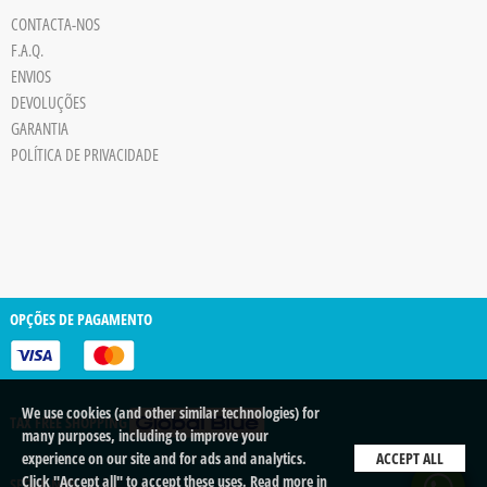
CONTACTA-NOS
F.A.Q.
ENVIOS
DEVOLUÇÕES
GARANTIA
POLÍTICA DE PRIVACIDADE
OPÇÕES DE PAGAMENTO
We use cookies (and other similar technologies) for
TAX FREE SHOPPING
many purposes, including to improve your
experience on our site and for ads and analytics.
ACCEPT ALL
Click "Accept all" to accept these uses. Read more in
SEGUE-NOS