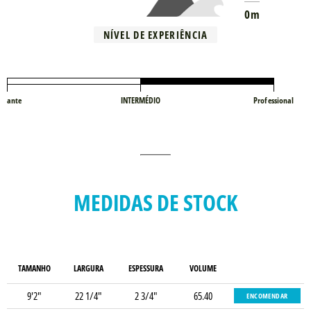
0m
NÍVEL DE EXPERIÊNCIA
iciante
INTERMÉDIO
Professional
MEDIDAS DE STOCK
TAMANHO
LARGURA
ESPESSURA
VOLUME
9'2"
22 1/4"
2 3/4"
65.40
ENCOMENDAR