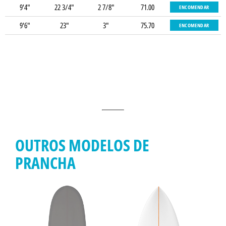
9'4"
22 3/4"
2 7/8"
71.00
ENCOMENDAR
9'6"
23"
3"
75.70
ENCOMENDAR
OUTROS MODELOS DE
PRANCHA