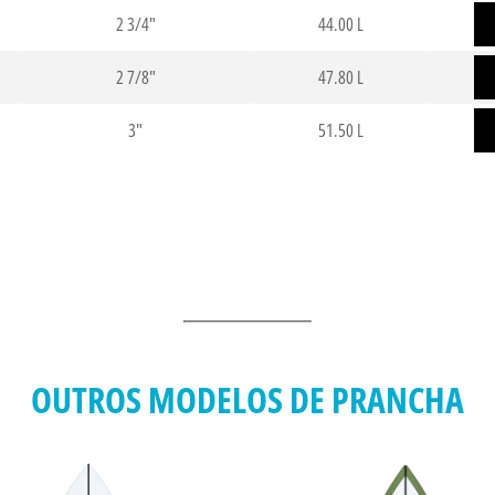
2 3/4"
44.00 L
2 7/8"
47.80 L
3"
51.50 L
OUTROS MODELOS DE PRANCHA