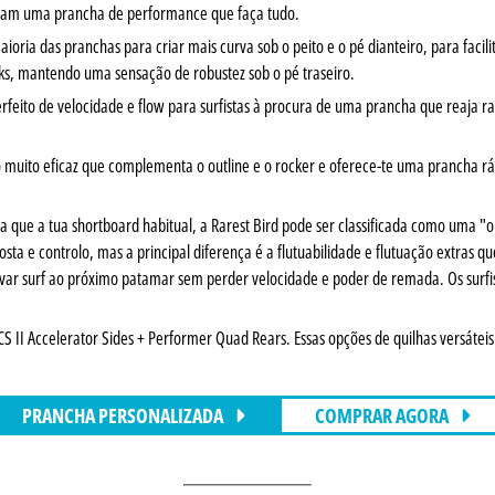
uram uma prancha de performance que faça tudo.
aioria das pranchas para criar mais curva sob o peito e o pé dianteiro, para faci
eaks, mantendo uma sensação de robustez sob o pé traseiro.
rfeito de velocidade e flow para surfistas à procura de uma prancha que reaja r
uito eficaz que complementa o outline e o rocker e oferece-te uma prancha r
ue a tua shortboard habitual, a Rarest Bird pode ser classificada como uma "o
e controlo, mas a principal diferença é a flutuabilidade e flutuação extras que
evar surf ao próximo patamar sem perder velocidade e poder de remada. Os surfi
 II Accelerator Sides + Performer Quad Rears. Essas opções de quilhas versáteis
PRANCHA PERSONALIZADA
COMPRAR AGORA