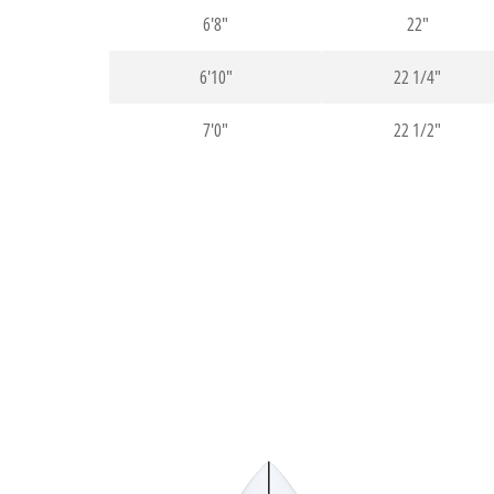
6'8"
22"
6'10"
22 1/4"
7'0"
22 1/2"