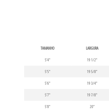
TAMANHO
LARGURA
5'4"
19 1/2"
5'5"
19 5/8"
5'6"
19 3/4"
5'7"
19 7/8"
5'8"
20"