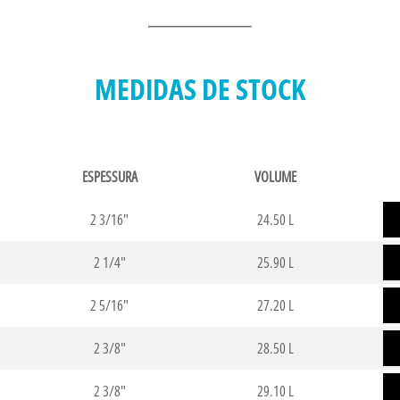
MEDIDAS DE STOCK
ESPESSURA
VOLUME
2 3/16"
24.50 L
2 1/4"
25.90 L
2 5/16"
27.20 L
2 3/8"
28.50 L
2 3/8"
29.10 L