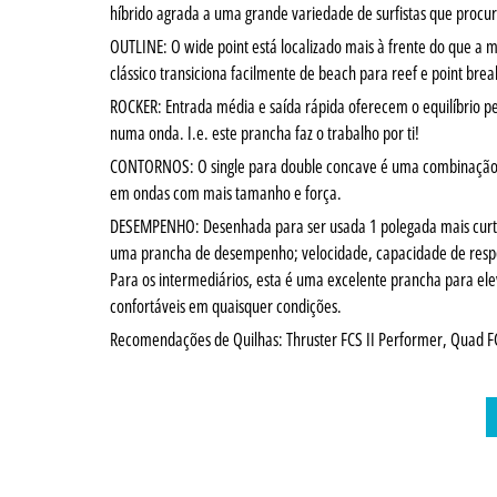
híbrido agrada a uma grande variedade de surfistas que proc
OUTLINE: O wide point está localizado mais à frente do que a m
clássico transiciona facilmente de beach para reef e point br
ROCKER: Entrada média e saída rápida oferecem o equilíbrio pe
numa onda. I.e. este prancha faz o trabalho por ti!
CONTORNOS: O single para double concave é uma combinação m
em ondas com mais tamanho e força.
DESEMPENHO: Desenhada para ser usada 1 polegada mais curta q
uma prancha de desempenho; velocidade, capacidade de resposta 
Para os intermediários, esta é uma excelente prancha para el
confortáveis em quaisquer condições.
Recomendações de Quilhas: Thruster FCS II Performer, Quad FCS