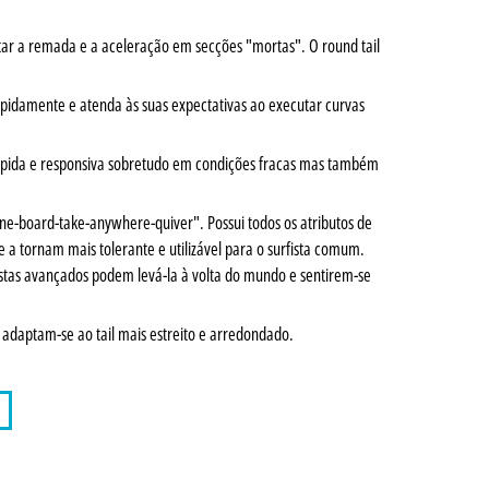
litar a remada e a aceleração em secções "mortas". O round tail
apidamente e atenda às suas expectativas ao executar curvas
ápida e responsiva sobretudo em condições fracas mas também
ne-board-take-anywhere-quiver". Possui todos os atributos de
 a tornam mais tolerante e utilizável para o surfista comum.
stas avançados podem levá-la à volta do mundo e sentirem-se
 adaptam-se ao tail mais estreito e arredondado.