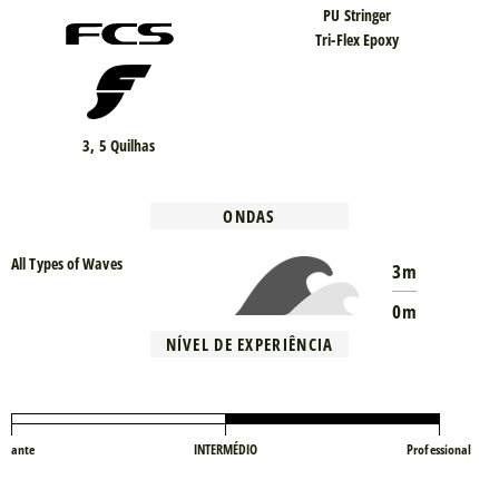
PU Stringer
Tri-Flex Epoxy
3, 5 Quilhas
ONDAS
All Types of Waves
3m
0m
NÍVEL DE EXPERIÊNCIA
iciante
INTERMÉDIO
Professional