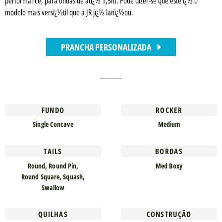
performance, para ondas de atï¿½ 1,5m. Pode dizer-se que este ï¿½ o
modelo mais versï¿½til que a JR jï¿½ lanï¿½ou.
PRANCHA PERSONALIZADA
FUNDO
ROCKER
Single Concave
Medium
TAILS
BORDAS
Round, Round Pin,
Med Boxy
Round Square, Squash,
Swallow
QUILHAS
CONSTRUÇÃO