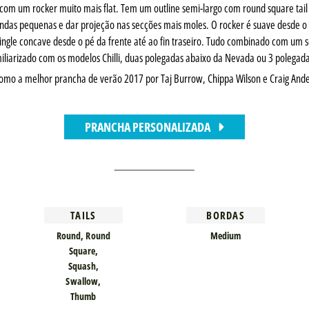
om um rocker muito mais flat. Tem um outline semi-largo com round square tail 
ndas pequenas e dar projeção nas secções mais moles. O rocker é suave desde o n
ngle concave desde o pé da frente até ao fin traseiro. Tudo combinado com um 
iliarizado com os modelos Chilli, duas polegadas abaixo da Nevada ou 3 polegad
a como a melhor prancha de verão 2017 por Taj Burrow, Chippa Wilson e Craig And
PRANCHA PERSONALIZADA
TAILS
BORDAS
Round, Round
Medium
Square,
Squash,
Swallow,
Thumb