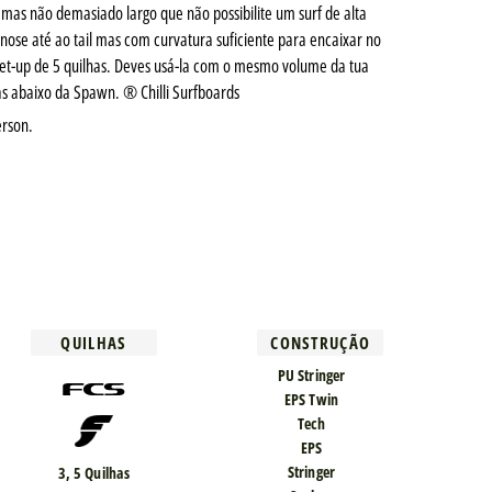
mas não demasiado largo que não possibilite um surf de alta
ose até ao tail mas com curvatura suficiente para encaixar no
set-up de 5 quilhas. Deves usá-la com o mesmo volume da tua
as abaixo da Spawn. ® Chilli Surfboards
erson.
QUILHAS
CONSTRUÇÃO
PU Stringer
EPS Twin
Tech
EPS
Stringer
3, 5 Quilhas