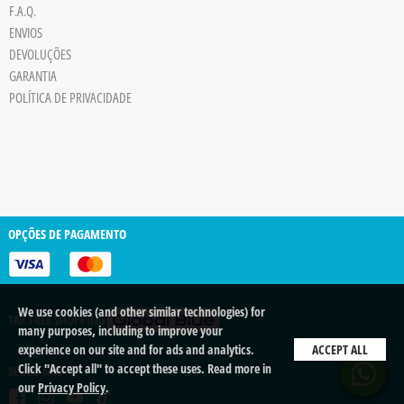
F.A.Q.
ENVIOS
DEVOLUÇÕES
GARANTIA
POLÍTICA DE PRIVACIDADE
OPÇÕES DE PAGAMENTO
We use cookies (and other similar technologies) for
TAX FREE SHOPPING
many purposes, including to improve your
experience on our site and for ads and analytics.
ACCEPT ALL
Click "Accept all" to accept these uses. Read more in
SEGUE-NOS
our
Privacy Policy
.