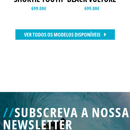
699.00
€
699.00
€
VER TODOS OS MODELOS DISPONÍVEIS
//
SUBSCREVA A NOSSA
NEWSLETTER