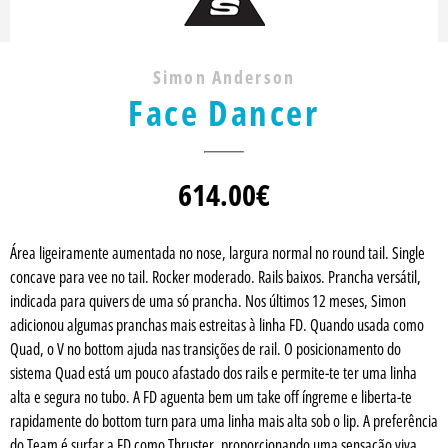
Simon Anderson
Face Dancer
614.00
€
Área ligeiramente aumentada no nose, largura normal no round tail. Single
concave para vee no tail. Rocker moderado. Rails baixos. Prancha versátil,
indicada para quivers de uma só prancha. Nos últimos 12 meses, Simon
adicionou algumas pranchas mais estreitas à linha FD. Quando usada como
Quad, o V no bottom ajuda nas transições de rail. O posicionamento do
sistema Quad está um pouco afastado dos rails e permite-te ter uma linha
alta e segura no tubo. A FD aguenta bem um take off íngreme e liberta-te
rapidamente do bottom turn para uma linha mais alta sob o lip. A preferência
do Team é surfar a FD como Thruster, proporcionando uma sensação viva