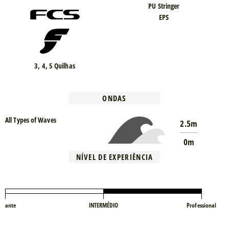
PU Stringer
EPS
3, 4, 5 Quilhas
ONDAS
All Types of Waves
2.5m
0m
NÍVEL DE EXPERIÊNCIA
iciante
INTERMÉDIO
Professional