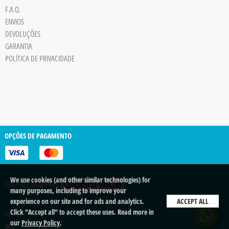
F.A.Q.
ENVIOS
DEVOLUÇÕES
GARANTIA
POLÍTICA DE PRIVACIDADE
OPÇÕES DE PAGAMENTO
We use cookies (and other similar technologies) for
TAX FREE SHOPPING
many purposes, including to improve your
experience on our site and for ads and analytics.
ACCEPT ALL
Click "Accept all" to accept these uses. Read more in
SEGUE-NOS
our
Privacy Policy
.