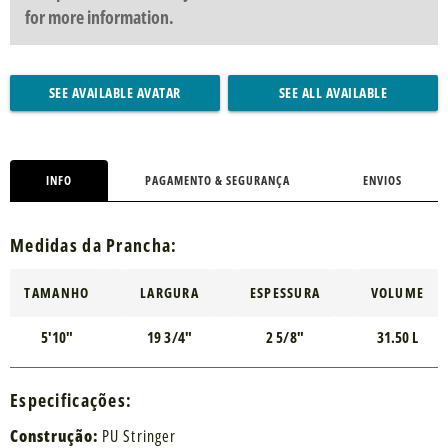
for more information.
SEE AVAILABLE AVATAR
SEE ALL AVAILABLE
INFO
PAGAMENTO & SEGURANÇA
ENVIOS
Medidas da Prancha:
TAMANHO
LARGURA
ESPESSURA
VOLUME
5'10"
19 3/4"
2 5/8"
31.50 L
Especificações:
Construção:
PU Stringer