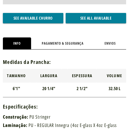
SEE AVAILABLE CHURRO
SEE ALL AVAILABLE
INFO
PAGAMENTO & SEGURANÇA
ENVIOS
Medidas da Prancha:
TAMANHO
LARGURA
ESPESSURA
VOLUME
6'1"
20 1/4"
2 1/2"
32.50 L
Especificações:
Construção:
PU Stringer
Laminação:
PU - REGULAR Innegra (4oz E-glass X 4oz E-glass