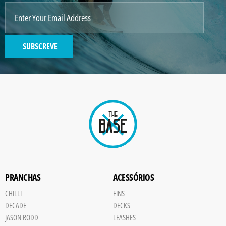
IMAGE
2
SUBSCREVE
GENERATED
IMAGE
Paint
PRANCHAS
ACESSÓRIOS
CHILLI
FINS
DECADE
DECKS
JASON RODD
LEASHES