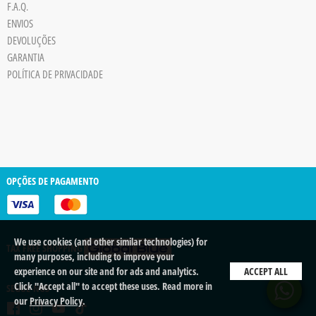
F.A.Q.
Board
ENVIOS
JPG
DEVOLUÇÕES
trigger
GARANTIA
POLÍTICA DE PRIVACIDADE
OPÇÕES DE PAGAMENTO
We use cookies (and other similar technologies) for
TAX FREE SHOPPING
many purposes, including to improve your
experience on our site and for ads and analytics.
ACCEPT ALL
Click "Accept all" to accept these uses. Read more in
SEGUE-NOS
our
Privacy Policy
.