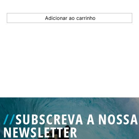
GENERATED
IMAGE
3
//
SUBSCREVA A NOSSA
NE
NEWSLETTER
GENERATED