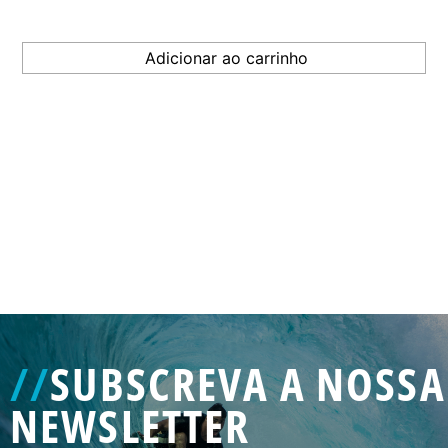
GENERATED
IMAGE
3
//
SUBSCREVA A NOSSA
NE
NEWSLETTER
GENERATED