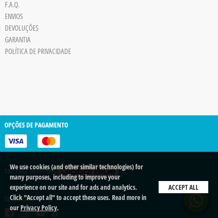
F.A.Q.
Board
ENVIOS
JPG
DEVOLUÇÕES
trigger
GARANTIA
POLÍTICA DE PRIVACIDADE
OPÇÕES DE PAGAMENTO
We use cookies (and other similar technologies) for
TAX FREE SHOPPING
many purposes, including to improve your
experience on our site and for ads and analytics.
ACCEPT ALL
Click "Accept all" to accept these uses. Read more in
SEGUE-NOS
our
Privacy Policy
.