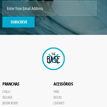
IMAGE
2
SUBSCREVE
GENERATED
IMAGE
Paint
PRANCHAS
ACESSÓRIOS
CHILLI
FINS
DECADE
DECKS
JASON RODD
LEASHES