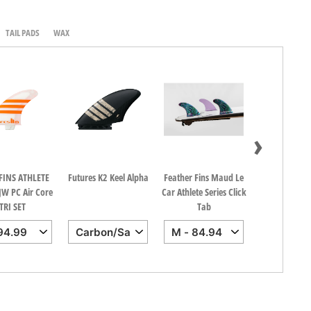
TAIL PADS
WAX
›
 FINS ATHLETE
Futures K2 Keel Alpha
Feather Fins Maud Le
FCS II AM PC
JW PC Air Core
Car Athlete Series Click
Cobalt Tri
TRI SET
Tab