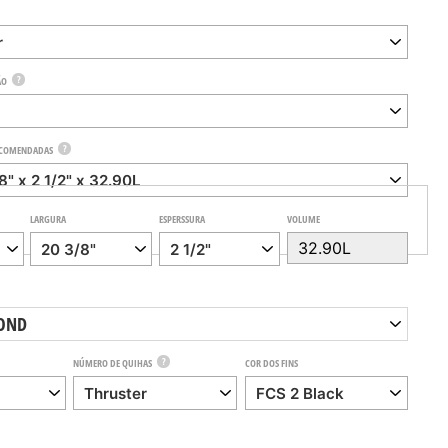
?
ÃO
?
ECOMENDADAS
LARGURA
ESPERSSURA
VOLUME
OND
?
NÚMERO DE QUIHAS
COR DOS FINS