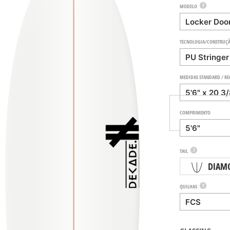
?
MODELO
TECNOLOGIA/CONSTRUÇ
MEDIDAS STANDARD / R
COMPRIMENTO
?
TAIL
DIAM
?
QUILHAS