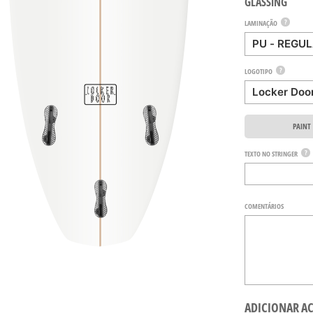
GLASSING
?
LAMINAÇÃO
?
LOGOTIPO
PAINT
?
TEXTO NO STRINGER
COMENTÁRIOS
ADICIONAR A