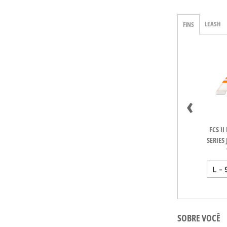
LEASH
FINS
‹
FCS II AM PG Medium
FCS II Gabriel Medina
FCS II Gabriel Medina
FCS II
Black/Acid Tri
PC Aircore Blue
PC Aircore Fireball
SERIES 
Medium Tri
Medium Tri
SOBRE VOCÊ