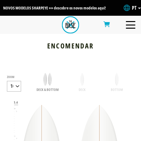
PT
NOVOS MODELOS SHARPEYE »» descobre os novos modelos aqui!
ENCOMENDAR
ZOOM
6
DECK & BOTTOM
DECK
BOTTOM
5.4
5
4