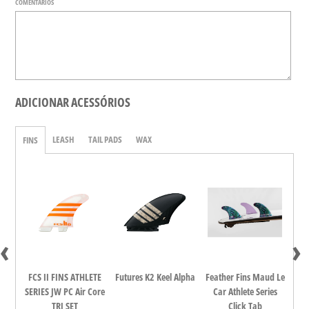
COMENTÁRIOS
ADICIONAR ACESSÓRIOS
LEASH
TAIL PADS
WAX
FINS
‹
›
dina
FCS II FINS ATHLETE
Futures K2 Keel Alpha
Feather Fins Maud Le
FCS
all
SERIES JW PC Air Core
Car Athlete Series
TRI SET
Click Tab