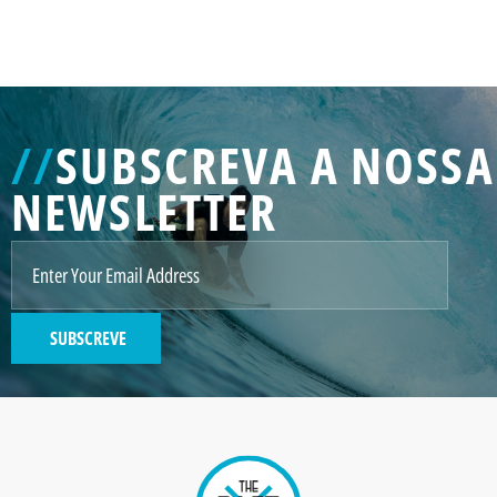
GENERATED
IMAGE
3
//
SUBSCREVA A NOSSA
NE
NEWSLETTER
GENERATED
IMAGE
2
SUBSCREVE
GENERATED
IMAGE
Paint