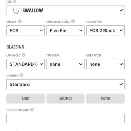
?
TAIL
SWALLOW
?
?
QUILHAS
NÚMERO DE QUIHAS
COR DOS FINS
GLASSING
?
LAMINAÇÃO
TAIL PATCH
EXTRA PATCH
?
LOGOTIPO
PAINT
GRÁFICOS
TINTED
?
TEXTO NO STRINGER