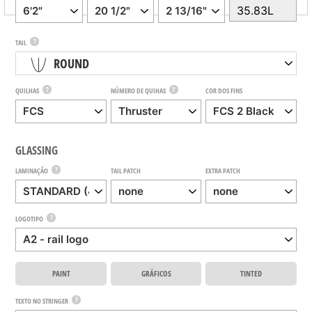
?
TAIL
ROUND
?
?
QUILHAS
NÚMERO DE QUIHAS
COR DOS FINS
GLASSING
?
LAMINAÇÃO
TAIL PATCH
EXTRA PATCH
?
LOGOTIPO
PAINT
GRÁFICOS
TINTED
?
TEXTO NO STRINGER