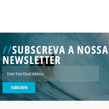
GENERATED
IMAGE
3
//
SUBSCREVA A NOSSA
NE
NEWSLETTER
GENERATED
IMAGE
2
SUBSCREVE
GENERATED
IMAGE
Paint