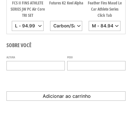
dina
FCS II FINS ATHLETE
Futures K2 Keel Alpha
Feather Fins Maud Le
FCS
all
SERIES JW PC Air Core
Car Athlete Series
TRI SET
Click Tab
SOBRE VOCÊ
ALTURA
PESO