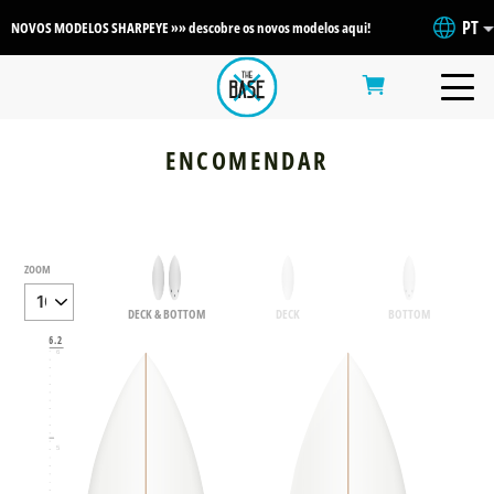
PT
NOVOS MODELOS SHARPEYE »» descobre os novos modelos aqui!
ENCOMENDAR
ZOOM
DECK & BOTTOM
DECK
BOTTOM
6.2
6
5