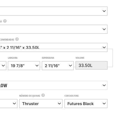
?
ÃO
?
ECOMENDADAS
LARGURA
ESPERSSURA
VOLUME
LOW
?
NÚMERO DE QUIHAS
COR DOS FINS