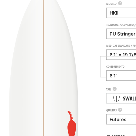
?
MODELO
TECNOLOGIA/CONSTRUÇ
MEDIDAS STANDARD / R
COMPRIMENTO
?
TAIL
SWAL
?
QUILHAS