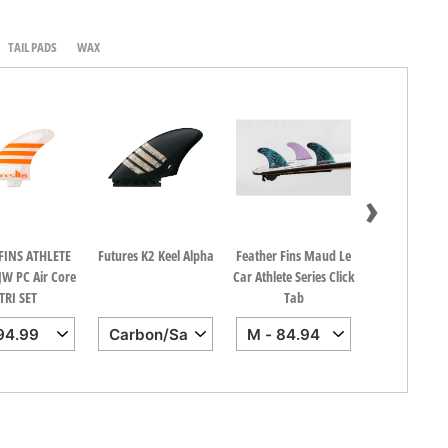
TAIL PADS
WAX
›
 FINS ATHLETE
Futures K2 Keel Alpha
Feather Fins Maud Le
FCS II AM PC
JW PC Air Core
Car Athlete Series Click
Cobalt Tri
TRI SET
Tab