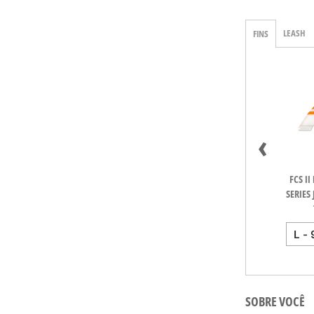
LEASH
FINS
‹
FCS II AM PG Medium
FCS II Gabriel Medina
FCS II Gabriel Medina
FCS II
Black/Acid Tri
PC Aircore Blue
PC Aircore Fireball
SERIES 
Medium Tri
Medium Tri
SOBRE VOCÊ