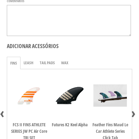
COMENTÁRIOS
ADICIONAR ACESSÓRIOS
LEASH
TAIL PADS
WAX
FINS
‹
›
dina
FCS II FINS ATHLETE
Futures K2 Keel Alpha
Feather Fins Maud Le
FCS
all
SERIES JW PC Air Core
Car Athlete Series
TRI SET
Click Tab