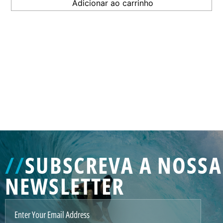
GENERATED
IMAGE
3
//
SUBSCREVA A NOSSA
NE
NEWSLETTER
GENERATED
IMAGE
2