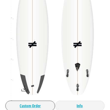
4
3
2
1
Custom Order
Info