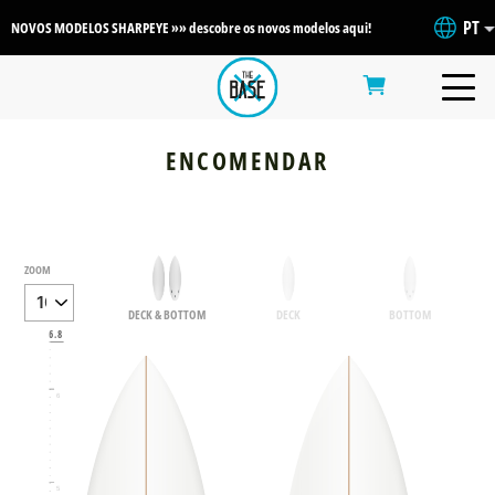
PT
NOVOS MODELOS SHARPEYE »» descobre os novos modelos aqui!
ENCOMENDAR
ZOOM
DECK & BOTTOM
DECK
BOTTOM
6.8
6
5