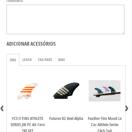
COMENTÁRIOS
ADICIONAR ACESSÓRIOS
LEASH
TAIL PADS
WAX
FINS
‹
›
dina
FCS II FINS ATHLETE
Futures K2 Keel Alpha
Feather Fins Maud Le
FCS
all
SERIES JW PC Air Core
Car Athlete Series
TRI SET
Click Tab