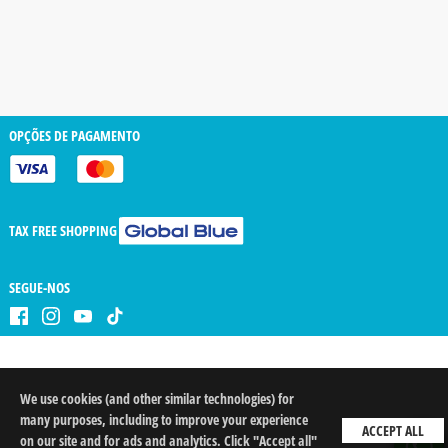
OPÇÕES DE PAGAMENTO
TAX FREE SHOPPING
SEGUE-NOS
We use cookies (and other similar technologies) for
QTD
arrow_drop_down
arrow_drop_up
many purposes, including to improve your experience
ACCEPT ALL
on our site and for ads and analytics. Click "Accept all"