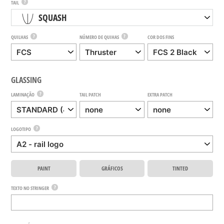
?
TAIL
SQUASH
?
?
QUILHAS
NÚMERO DE QUIHAS
COR DOS FINS
GLASSING
?
LAMINAÇÃO
TAIL PATCH
EXTRA PATCH
?
LOGOTIPO
PAINT
GRÁFICOS
TINTED
?
TEXTO NO STRINGER