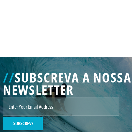
GENERATED
IMAGE
3
//
SUBSCREVA A NOSSA
NE
NEWSLETTER
GENERATED
IMAGE
2
SUBSCREVE
GENERATED