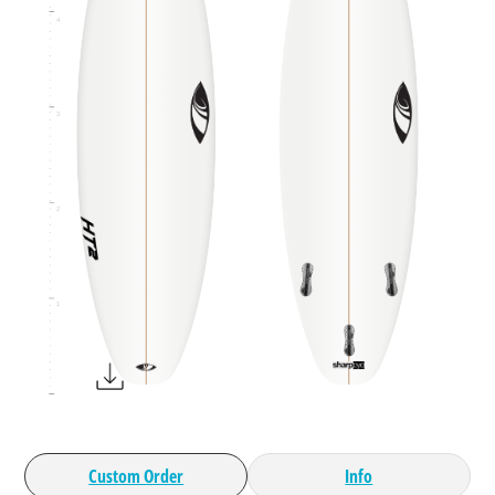
4
3
2
1
Custom Order
Info