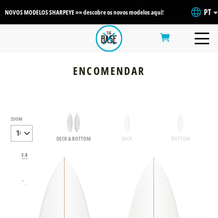
PT
NOVOS MODELOS SHARPEYE »» descobre os novos modelos aqui!
ENCOMENDAR
ZOOM
DECK & BOTTOM
DECK
BOTTOM
6
5.8
5