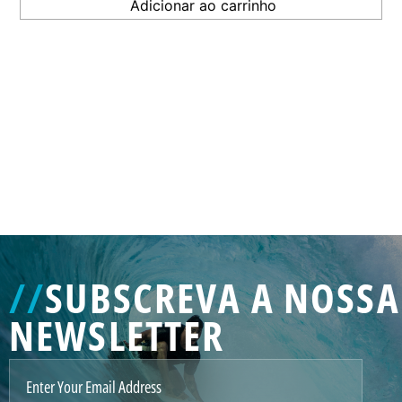
GENERATED
IMAGE
3
//
SUBSCREVA A NOSSA
NE
NEWSLETTER
GENERATED
IMAGE
2