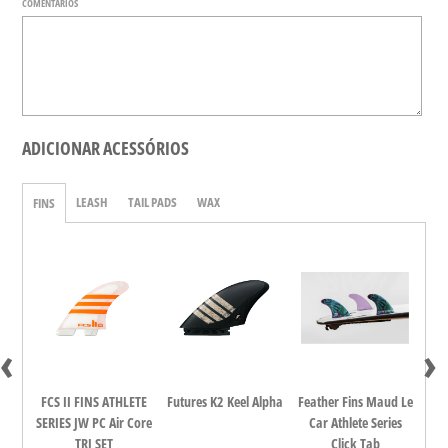
COMENTÁRIOS
ADICIONAR ACESSÓRIOS
LEASH
TAIL PADS
WAX
FINS
‹
›
dina
FCS II FINS ATHLETE
Futures K2 Keel Alpha
Feather Fins Maud Le
FCS
all
SERIES JW PC Air Core
Car Athlete Series
TRI SET
Click Tab