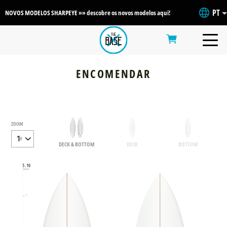
PT
NOVOS MODELOS SHARPEYE »» descobre os novos modelos aqui!
ENCOMENDAR
ZOOM
DECK & BOTTOM
DECK
BOTTOM
6
5.10
5