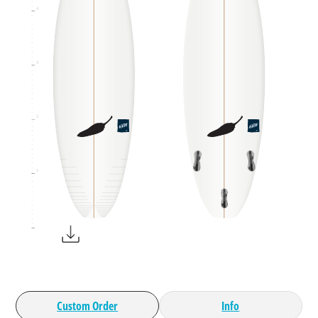
4
3
2
1
Custom Order
Info